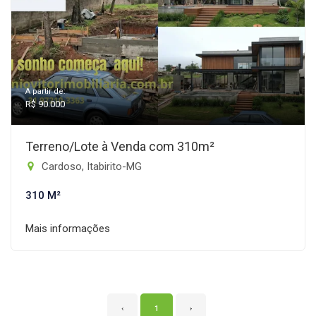
A partir de:
R$ 90.000
Terreno/Lote à Venda com 310m²
Cardoso, Itabirito-MG
310 M²
Mais informações
‹
1
›