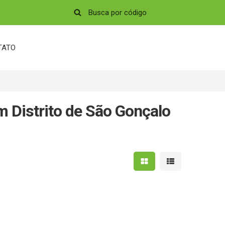
TATO
m Distrito de São Gonçalo
Mostrar resultados em 
Mostrar resultad