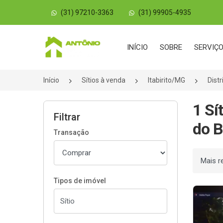
(31) 97210-3363
(31) 99905-4935
Página inicial
INÍCIO
SOBRE
SERVIÇ
Início
Sítios à venda
Itabirito/MG
Dist
1 Sí
Filtrar
do B
Transação
Ordenar
Tipos de imóvel