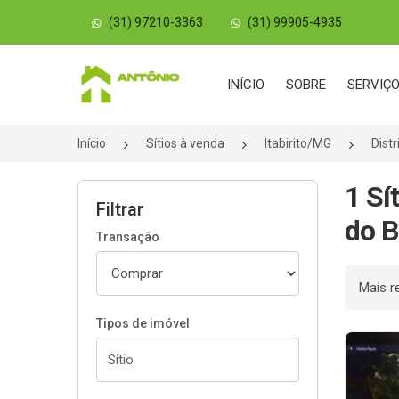
(31) 97210-3363
(31) 99905-4935
Página inicial
INÍCIO
SOBRE
SERVIÇ
Início
Sítios à venda
Itabirito/MG
Dist
1 Sí
Filtrar
do B
Transação
Ordenar
Tipos de imóvel