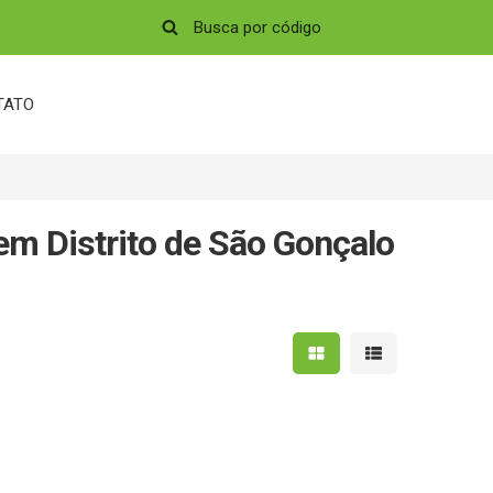
TATO
em Distrito de São Gonçalo
Mostrar resultados em 
Mostrar resultad