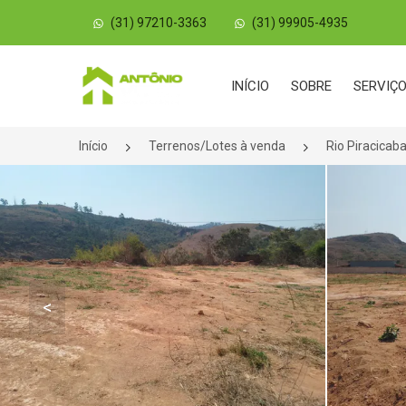
(31) 97210-3363
(31) 99905-4935
Página inicial
INÍCIO
SOBRE
SERVIÇ
Início
Terrenos/Lotes à venda
Rio Piracica
<