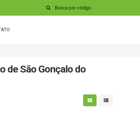
TATO
to de São Gonçalo do
Mostrar resultados em 
Mostrar resultad