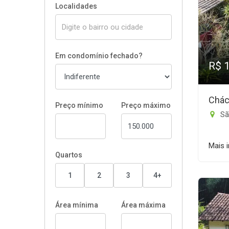
Localidades
Em condomínio fechado?
R$ 
Chác
Preço mínimo
Preço máximo
São
Mais 
Quartos
1
2
3
4+
Área mínima
Área máxima