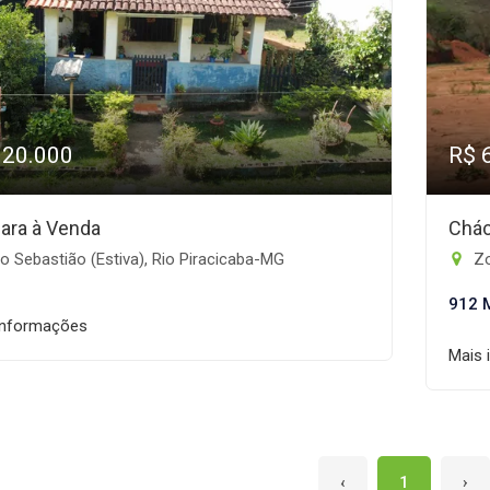
120.000
R$ 
ara à Venda
Chác
 Sebastião (Estiva), Rio Piracicaba-MG
Zo
912 
informações
Mais 
‹
1
›