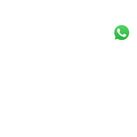
ágina inicial
RECI: PJ-7659