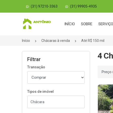
(31) 97210-3363
(31) 99905-4935
Página inicial
INÍCIO
SOBRE
SERVIÇ
Início
Chácaras à venda
Até R$ 150 mil
4 Ch
Filtrar
Transação
Ordenar
Tipos de imóvel