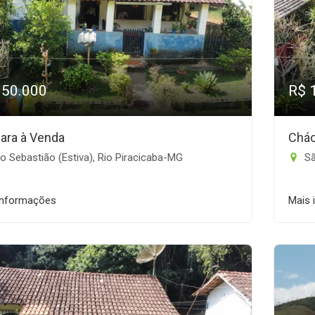
150.000
R$ 
ara à Venda
Chác
 Sebastião (Estiva), Rio Piracicaba-MG
Sã
informações
Mais 