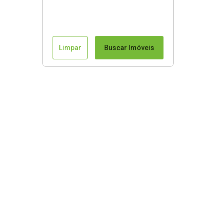
Limpar
Buscar Imóveis
Mapa do Site
Início
Serviços
Anuncie seu imóvel