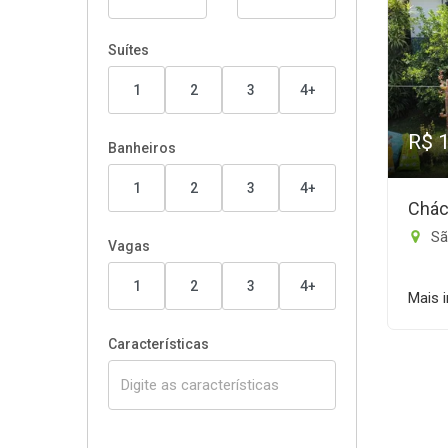
Suítes
1
2
3
4+
R$ 
Banheiros
1
2
3
4+
Chác
São
Vagas
1
2
3
4+
Mais 
Características