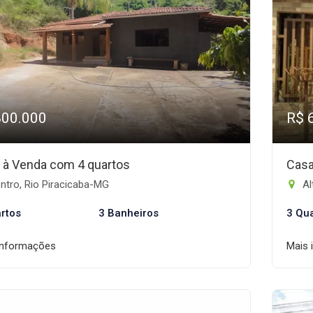
800.000
R$ 
 à Venda com 4 quartos
Casa
ntro, Rio Piracicaba-MG
Al
rtos
3 Banheiros
3 Qu
informações
Mais 