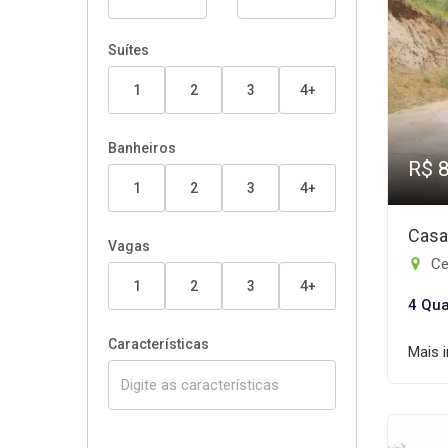
Suítes
1
2
3
4+
Banheiros
R$ 
1
2
3
4+
Casa
Vagas
Ce
1
2
3
4+
4 Qua
Características
Mais 