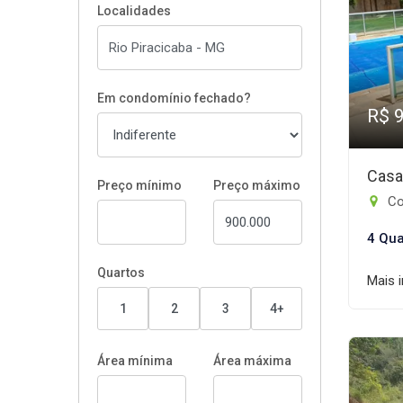
Localidades
Em condomínio fechado?
R$ 
Casa
Preço mínimo
Preço máximo
Co
4 Qua
Quartos
Mais 
1
2
3
4+
Área mínima
Área máxima