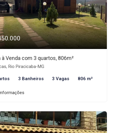
850.000
 à Venda com 3 quartos, 806m²
cas, Rio Piracicaba-MG
artos
3 Banheiros
3 Vagas
806 m²
informações