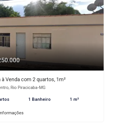
250.000
 à Venda com 2 quartos, 1m²
ntro, Rio Piracicaba-MG
artos
1 Banheiro
1 m²
informações