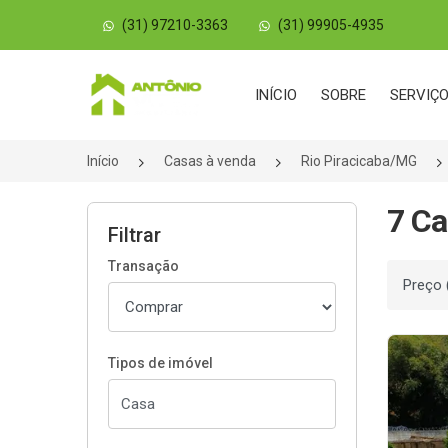
(31) 97210-3363
(31) 99905-4935
Página inicial
INÍCIO
SOBRE
SERVIÇ
Início
Casas à venda
Rio Piracicaba/MG
7 Ca
Filtrar
Transação
Ordenar
Tipos de imóvel