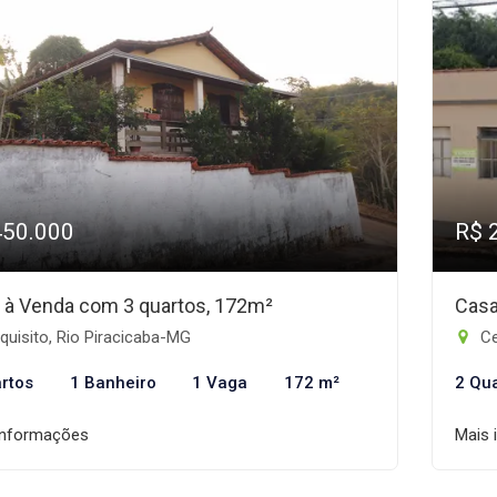
450.000
R$ 
 à Venda com 3 quartos, 172m²
Casa
uisito, Rio Piracicaba-MG
Ce
rtos
1 Banheiro
1 Vaga
172 m²
2 Qu
informações
Mais 