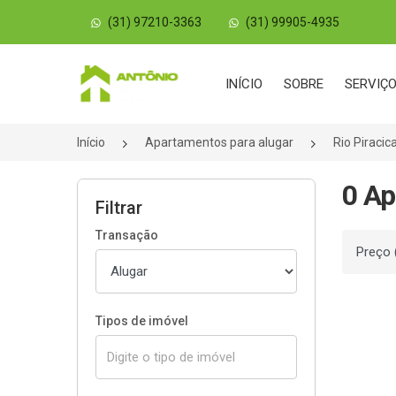
(31) 97210-3363
(31) 99905-4935
Página inicial
INÍCIO
SOBRE
SERVIÇ
Início
Apartamentos para alugar
Rio Piraci
0 Ap
Filtrar
Transação
Ordenar
Tipos de imóvel