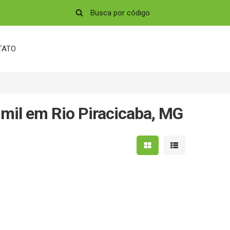
TATO
 mil em Rio Piracicaba, MG
Mostrar resultados em 
Mostrar resultad