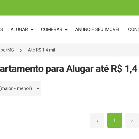
OS
ALUGAR
COMPRAR
ANUNCIE SEU IMÓVEL
CON
caba/MG
Até R$ 1,4 mil
artamento para Alugar até R$ 1,4
 por
‹
1
›